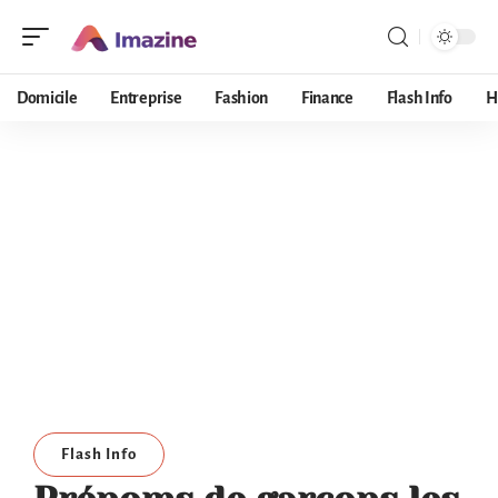
Domicile
Entreprise
Fashion
Finance
Flash Info
H
Flash Info