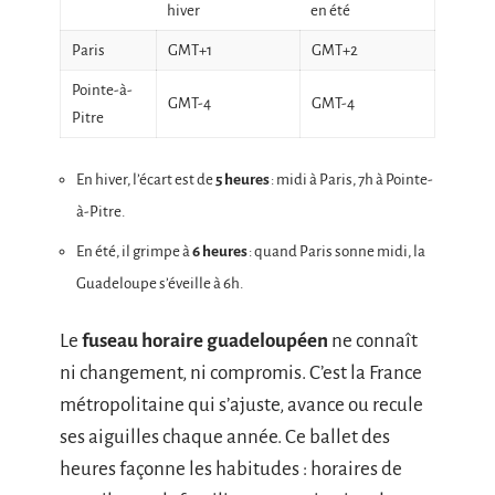
hiver
en été
Paris
GMT+1
GMT+2
Pointe-à-
GMT-4
GMT-4
Pitre
En hiver, l’écart est de
5 heures
: midi à Paris, 7h à Pointe-
à-Pitre.
En été, il grimpe à
6 heures
: quand Paris sonne midi, la
Guadeloupe s’éveille à 6h.
Le
fuseau horaire guadeloupéen
ne connaît
ni changement, ni compromis. C’est la France
métropolitaine qui s’ajuste, avance ou recule
ses aiguilles chaque année. Ce ballet des
heures façonne les habitudes : horaires de