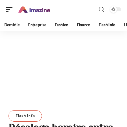
Domicile
Entreprise
Fashion
Finance
Flash Info
H
Flash Info