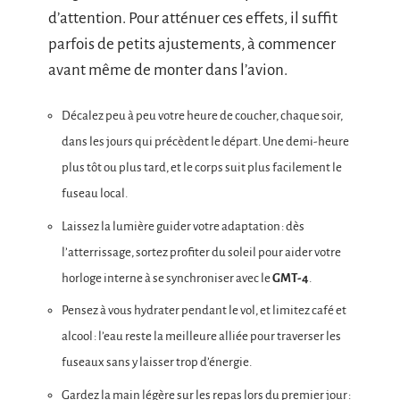
d’attention. Pour atténuer ces effets, il suffit
parfois de petits ajustements, à commencer
avant même de monter dans l’avion.
Décalez peu à peu votre heure de coucher, chaque soir,
dans les jours qui précèdent le départ. Une demi-heure
plus tôt ou plus tard, et le corps suit plus facilement le
fuseau local.
Laissez la lumière guider votre adaptation : dès
l’atterrissage, sortez profiter du soleil pour aider votre
horloge interne à se synchroniser avec le
GMT-4
.
Pensez à vous hydrater pendant le vol, et limitez café et
alcool : l’eau reste la meilleure alliée pour traverser les
fuseaux sans y laisser trop d’énergie.
Gardez la main légère sur les repas lors du premier jour :