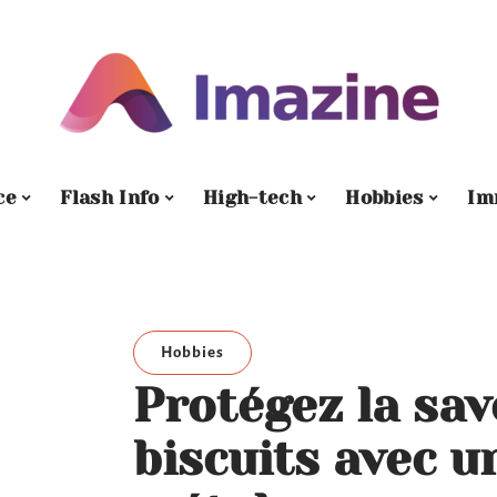
ce
Flash Info
High-tech
Hobbies
Im
Hobbies
Protégez la sav
biscuits avec u