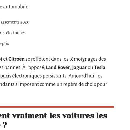
e automobile :
 classements 2025
ures électriques
é-prix
t
et
Citroën
se reflètent dans les témoignages des
s pannes. À l’opposé,
Land Rover
,
Jaguar
ou
Tesla
soucis électroniques persistants. Aujourd’hui, les
ndants s’imposent comme un repère de choix pour
ent vraiment les voitures les
 ?