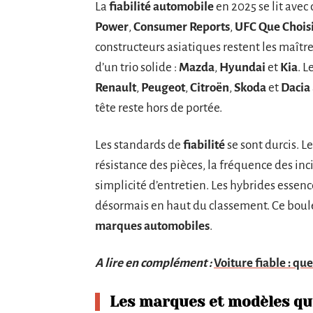
La
fiabilité automobile
en 2025 se lit ave
Power
,
Consumer Reports
,
UFC Que Chois
constructeurs asiatiques restent les maître
d’un trio solide :
Mazda
,
Hyundai
et
Kia
. L
Renault
,
Peugeot
,
Citroën
,
Skoda
et
Dacia
tête reste hors de portée.
Les standards de
fiabilité
se sont durcis. 
résistance des pièces, la fréquence des inci
simplicité d’entretien. Les hybrides esse
désormais en haut du classement. Ce boul
marques automobiles
.
A lire en complément :
Voiture fiable : qu
Les marques et modèles qu