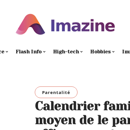
ce
Flash Info
High-tech
Hobbies
Im
Parentalité
Calendrier famil
moyen de le pa