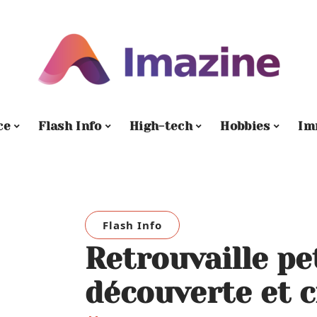
ce
Flash Info
High-tech
Hobbies
Im
Flash Info
Retrouvaille pet
découverte et 