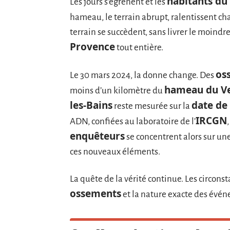
habitants du
Les jours s’égrènent et les
hameau, le terrain abrupt, ralentissent cha
terrain se succèdent, sans livrer le moindre
Provence
tout entière.
os
Le 30 mars 2024, la donne change. Des
hameau du V
moins d’un kilomètre du
les-Bains
date de
reste mesurée sur la
IRCGN
ADN, confiées au laboratoire de l’
enquêteurs
se concentrent alors sur une
ces nouveaux éléments.
La quête de la vérité continue. Les circons
ossements
et la nature exacte des évén