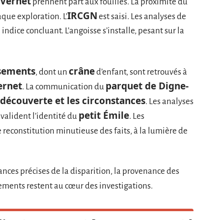
 Vernet
prennent part aux fouilles. La proximité du
IRCGN
que exploration. L’
est saisi. Les analyses de
 indice concluant. L’angoisse s’installe, pesant sur la
sements
crâne
, dont un
d’enfant, sont retrouvés à
ernet
parquet de Digne-
. La communication du
 découverte et les circonstances
. Les analyses
petit Émile
, valident l’identité du
. Les
 reconstitution minutieuse des faits, à la lumière de
tances précises de la disparition, la provenance des
ements restent au cœur des investigations.