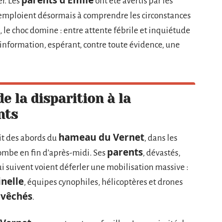
r. Les
ont été avertis par les
emploient désormais à comprendre les circonstances
, le choc domine : entre attente fébrile et inquiétude
 information, espérant, contre toute évidence, une
de la disparition à la
nts
hameau du Vernet
it des abords du
, dans les
parents
 tombe en fin d’après-midi. Ses
, dévastés,
i suivent voient déferler une mobilisation massive :
nelle
, équipes cynophiles, hélicoptères et drones
Évêchés
.