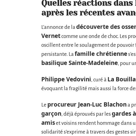
Quelles réactions dans
après les récentes avan
découverte des oss
L’annonce de la
Vernet
comme une onde de choc. Les proch
oscillent entre le soulagement de pouvoir 
famille chrétienne
persistante. La
s’e
basilique Sainte-Madeleine
, pour 
Philippe Vedovini
La Bouilla
, curé à
évoquant la fragilité mais aussi la force de
procureur Jean-Luc Blachon
Le
a pr
garçon
gardes à
, déjà éprouvés par les
amis
et voisins rendent hommage dans un
solidarité s’exprime à travers des gestes s